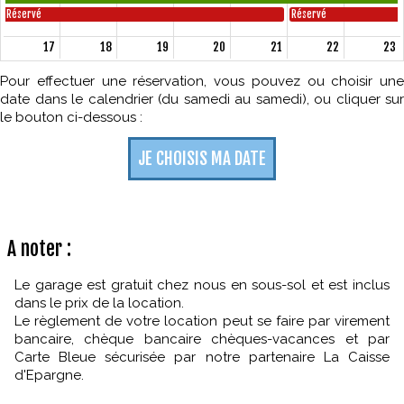
Réservé
Réservé
17
18
19
20
21
22
23
1450€
Pour effectuer une réservation, vous pouvez ou choisir une
Réservé
date dans le calendrier (du samedi au samedi), ou cliquer sur
le bouton ci-dessous :
24
25
26
27
28
29
30
1450€
JE CHOISIS MA DATE
31
1
2
3
4
5
6
1450€
A noter :
Le garage est gratuit chez nous en sous-sol et est inclus
dans le prix de la location.
Le règlement de votre location peut se faire par virement
bancaire, chèque bancaire chèques-vacances et par
Carte Bleue sécurisée par notre partenaire La Caisse
d'Epargne.